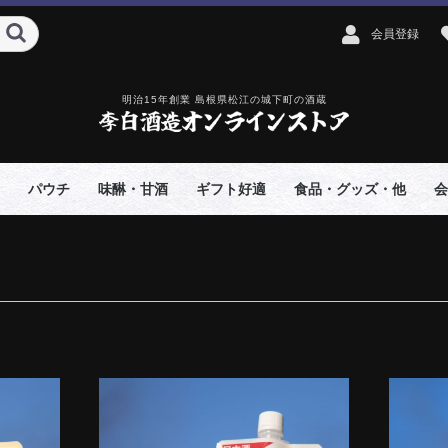
会員登録
明治15年創業 島根県松江の城下町の酒蔵
パウチ
味醂・甘酒
ギフト好適
食品・グッズ・他
会