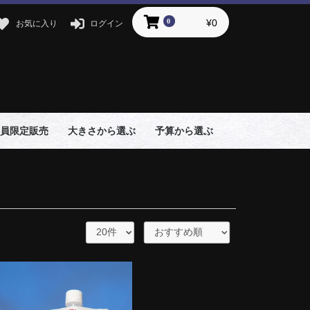
0
¥0
お気に入り
ログイン
員限定販売
大きさから選ぶ
予算から選ぶ
1800ml
720ml
300ml
180ml
5,000円以上
3,000〜5,000円
3,000円未満
18
72
18
72
30
18
72
30
18