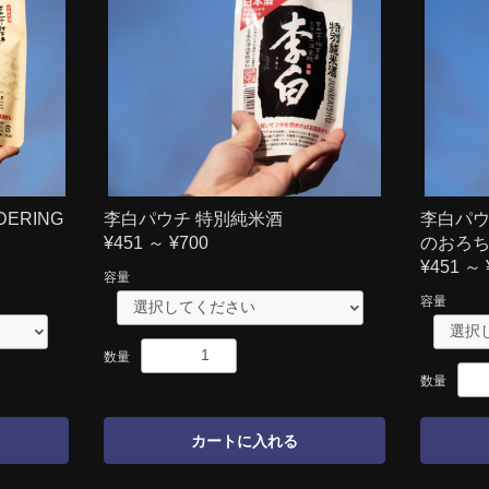
ERING
李白パウチ 特別純米酒
李白パウ
¥451 ～ ¥700
のおろ
¥451 ～ 
容量
容量
数量
数量
カートに入れる