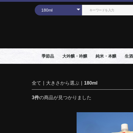
季節品
大吟醸・吟醸
純米・本醸
生酒
全て
|
大きさから選ぶ
|
180ml
3件
の商品が見つかりました