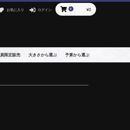
0
¥0
お気に入り
ログイン
員限定販売
大きさから選ぶ
予算から選ぶ
1800ml
720ml
300ml
180ml
5,000円以上
3,000〜5,000円
3,000円未満
18
72
18
72
30
18
72
30
18