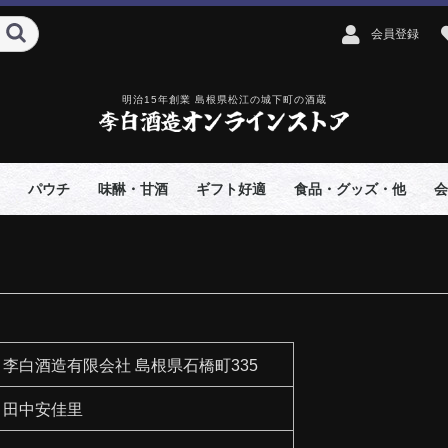
会員登録
明治15年創業 島根県松江の城下町の酒蔵
パウチ
味醂・甘酒
ギフト好適
食品・グッズ・他
会
李白酒造有限会社
島根県石橋町335
田中安佳里