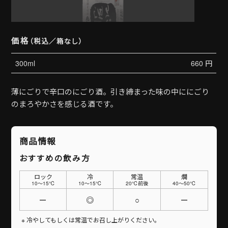
価格
（税込／箱なし）
300ml
660 円
薄にごりで辛口のにごり酒。引き締まった味の中ににごり
のまろやかさを感じる酒です。
商品情報
おすすめの飲み方
ロック
冷
常温
燗
10〜15℃
10〜15℃
20℃前後
40〜50℃
ー
◎
○
ー
冷やしてもしくは常温でお召し上がりください。