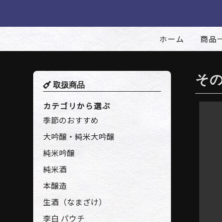
ホーム
商品
そ
取扱商品
カテゴリから選ぶ
季節のおすすめ
大吟醸・純米大吟醸
純米吟醸
純米酒
本醸造
生酒（なまざけ）
李白 パウチ