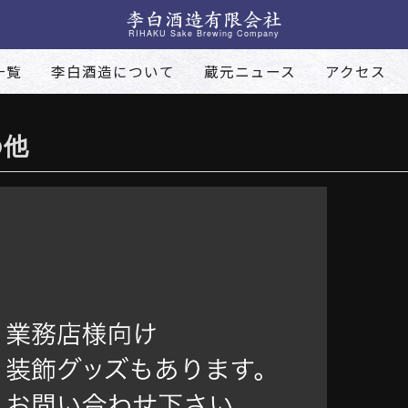
RIHAKU Sake Brewing Company
一覧
李白酒造について
蔵元ニュース
アクセス
の他