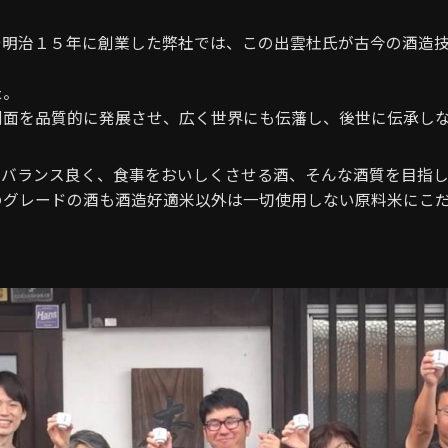
で明治１５年に創業した弊社では、この出雲杜氏が古今の酒造
た。
側面を品質的に発展させ、広く世界にも伝藩し、後世に伝承し
てバランス良く、食事をおいしくさせる酒、そんな酒質を目指し
のグレードの酒も酒造好適米以外は一切使用しない原料米にこ